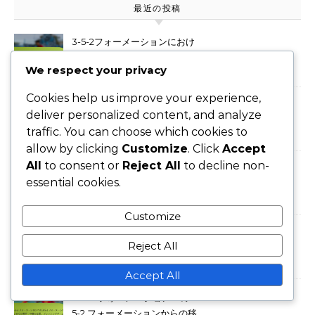
最近の投稿
3-5-2フォーメーションにおけ
るセンターミッドフィールダー
We respect your privacy
の役割：プレーメイキング、守
備カバー、空間認識
Cookies help us improve your experience,
3-5-2フォーメーションにおけ
deliver personalized content, and analyze
るフォワードの役割：プレッシ
traffic. You can choose which cookies to
ング、動き、フィニッシュ
allow by clicking
Customize
. Click
Accept
All
to consent or
Reject All
to decline non-
3-5-2フォーメーションにおけ
essential cookies.
るスペーシングとポジショニン
グ：トランジション、構造的バ
Customize
ランス
3-5-2フォーメーションの進
Reject All
化：歴史的背景と戦術的トレン
ド
Accept All
4-3-3 フォーメーションへの 3-
5-2 フォーメーションからの移