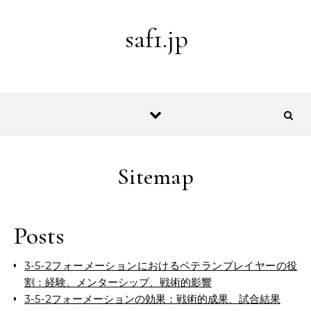
Skip to content
saf1.jp
Sitemap
Posts
3-5-2フォーメーションにおけるベテランプレイヤーの役
割：経験、メンターシップ、戦術的影響
3-5-2フォーメーションの効果：戦術的成果、試合結果