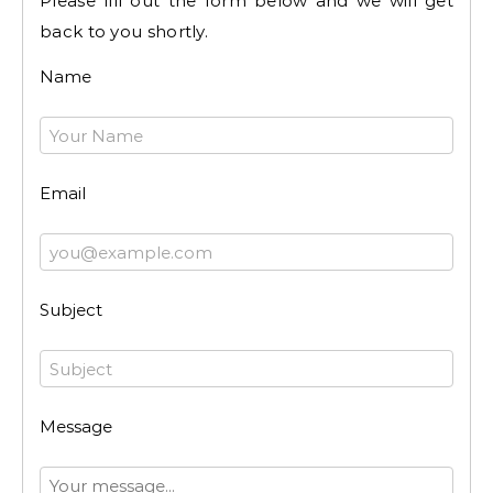
Please fill out the form below and we will get
back to you shortly.
Name
Email
Subject
Message