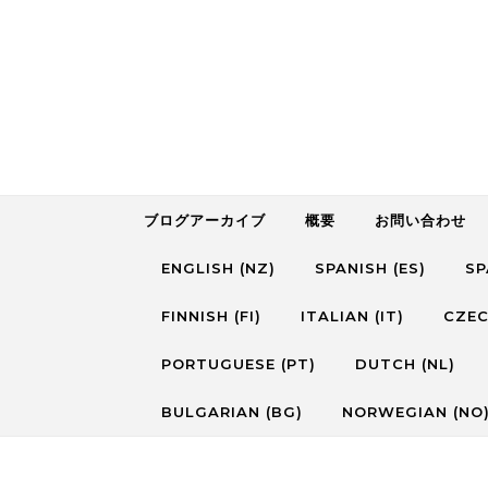
Skip to content
ブログアーカイブ
概要
お問い合わせ
ENGLISH (NZ)
SPANISH (ES)
SP
FINNISH (FI)
ITALIAN (IT)
CZEC
PORTUGUESE (PT)
DUTCH (NL)
BULGARIAN (BG)
NORWEGIAN (NO