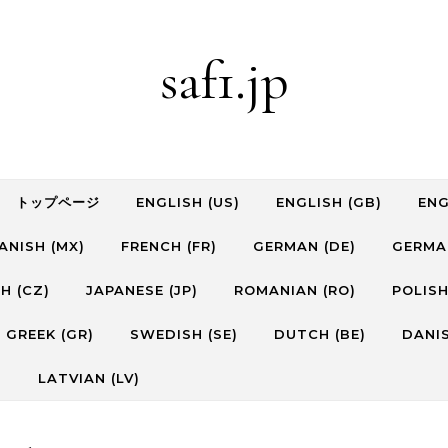
saf1.jp
トップページ
ENGLISH (US)
ENGLISH (GB)
ENG
ANISH (MX)
FRENCH (FR)
GERMAN (DE)
GERMA
H (CZ)
JAPANESE (JP)
ROMANIAN (RO)
POLISH
GREEK (GR)
SWEDISH (SE)
DUTCH (BE)
DANIS
)
LATVIAN (LV)