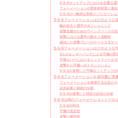
3-5-5セットアップにおける主要な
フォーメーションの歴史的背景と進化
3-5-5の一般的な別名とバリエーショ
3-5-5フォーメーションはどのよう
幅の拡大と選手のポジショニング
攻撃支援のためのウイングバックの活
攻撃における選手の動きと流動性
成功した攻撃プレーのケーススタディ
3-5-5フォーメーションはどのよう
3人のセンターバックによる守備の堅
守備カバーにおけるミッドフィールダ
攻撃から守備へのトランジション
3-5-5を使用した守備セットアップの
3-5-5フォーメーションを成功裏に
フォーメーションを使用する注目のチ
試合結果と戦術の分析
3-5-5を使用した特定の試合の分析
3-5-5は他のフォーメーションとど
3-5-5の利点
守備の安定性
攻撃の選択肢