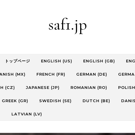
saf1.jp
トップページ
ENGLISH (US)
ENGLISH (GB)
ENG
ANISH (MX)
FRENCH (FR)
GERMAN (DE)
GERMA
H (CZ)
JAPANESE (JP)
ROMANIAN (RO)
POLISH
GREEK (GR)
SWEDISH (SE)
DUTCH (BE)
DANIS
)
LATVIAN (LV)