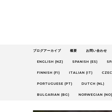
Skip to content
ブログアーカイブ
概要
お問い合わせ
ENGLISH (NZ)
SPANISH (ES)
SP
FINNISH (FI)
ITALIAN (IT)
CZEC
PORTUGUESE (PT)
DUTCH (NL)
BULGARIAN (BG)
NORWEGIAN (NO