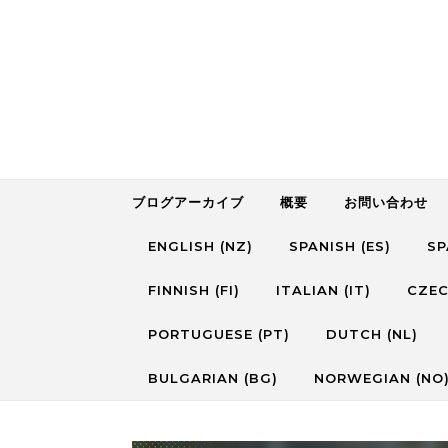
Skip to content
ブログアーカイブ
概要
お問い合わせ
ENGLISH (NZ)
SPANISH (ES)
SP
FINNISH (FI)
ITALIAN (IT)
CZEC
PORTUGUESE (PT)
DUTCH (NL)
BULGARIAN (BG)
NORWEGIAN (NO