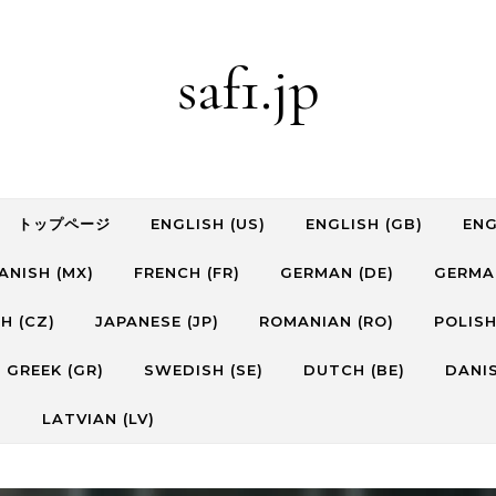
saf1.jp
トップページ
ENGLISH (US)
ENGLISH (GB)
ENG
ANISH (MX)
FRENCH (FR)
GERMAN (DE)
GERMA
H (CZ)
JAPANESE (JP)
ROMANIAN (RO)
POLISH
GREEK (GR)
SWEDISH (SE)
DUTCH (BE)
DANIS
)
LATVIAN (LV)