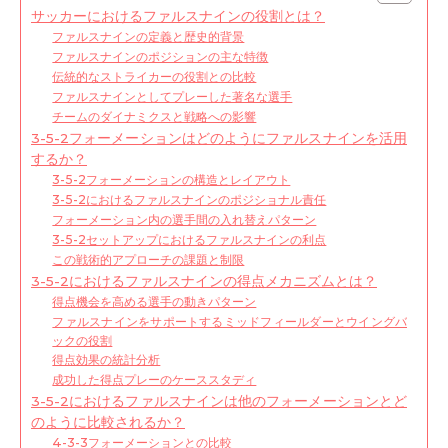
サッカーにおけるファルスナインの役割とは？
ファルスナインの定義と歴史的背景
ファルスナインのポジションの主な特徴
伝統的なストライカーの役割との比較
ファルスナインとしてプレーした著名な選手
チームのダイナミクスと戦略への影響
3-5-2フォーメーションはどのようにファルスナインを活用
するか？
3-5-2フォーメーションの構造とレイアウト
3-5-2におけるファルスナインのポジショナル責任
フォーメーション内の選手間の入れ替えパターン
3-5-2セットアップにおけるファルスナインの利点
この戦術的アプローチの課題と制限
3-5-2におけるファルスナインの得点メカニズムとは？
得点機会を高める選手の動きパターン
ファルスナインをサポートするミッドフィールダーとウイングバ
ックの役割
得点効果の統計分析
成功した得点プレーのケーススタディ
3-5-2におけるファルスナインは他のフォーメーションとど
のように比較されるか？
4-3-3フォーメーションとの比較